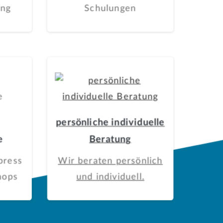
ung
Schulungen
persönliche individuelle
e
Beratung
press
Wir beraten persönlich
hops
und individuell.