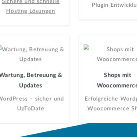
Sichere und schnelle
Plugin Entwickl
Hosting Lösungen
Wartung, Betreuung &
Shops mit
Updates
Woocommerc
WordPress – sicher und
Erfolgreiche Word
UpToDate
Woocommerce S