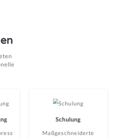
gen
eten
onelle
ung
Schulung
press
Maßgeschneiderte