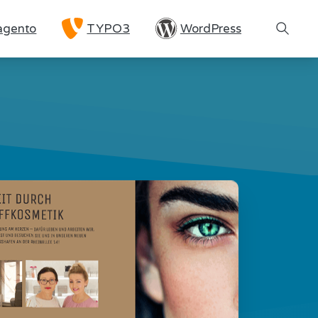
gento
TYPO3
WordPress
Search