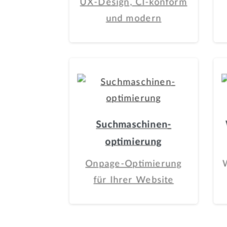
UX-Design, CI-konform
und modern
Suchmaschinen­
optimierung
Onpage-Optimierung
für Ihrer Website