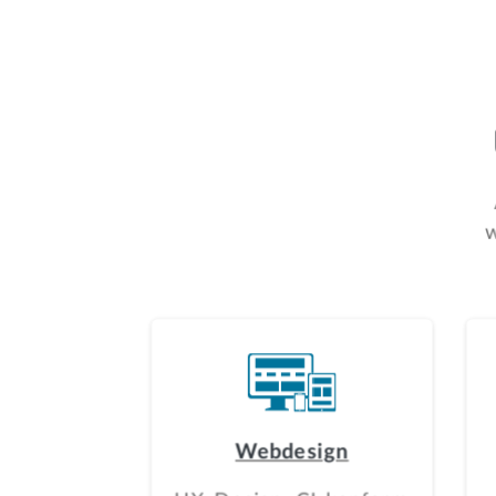
w
Webdesign