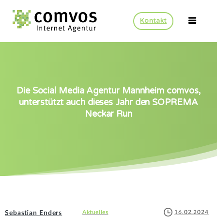
Kontakt
Die
Social
Media
Agentur
Mannheim
comvos,
unterstützt
auch
dieses
Jahr
den
SOPREMA
Neckar
Run
16.02.2024
Aktuelles
Sebastian Enders