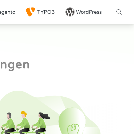
gento
TYPO3
WordPress
Search
ungen