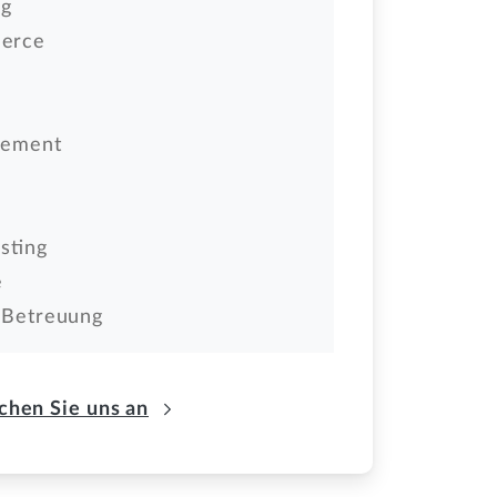
ng
erce
gement
sting
e
e Betreuung
chen Sie uns an