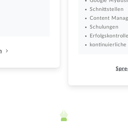
Google MyBusi
Schnittstellen
Content Mana
Schulungen
Erfolgskontroll
kontinuierlich
n
Spre